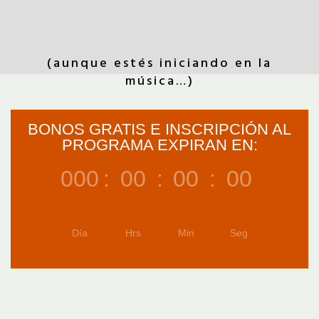
(aunque estés iniciando en la
música…)
BONOS GRATIS E INSCRIPCIÓN AL
PROGRAMA EXPIRAN EN:
000
:
00
:
00
:
00
Día
Hrs
Min
Seg