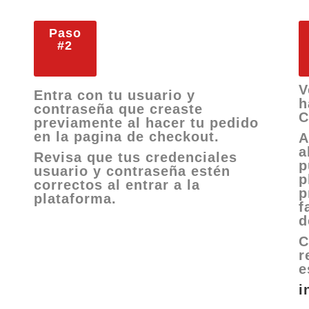
Paso
#2
V
Entra con tu usuario y
h
contraseña que creaste
C
previamente al hacer tu pedido
en la pagina de checkout.
A
a
Revisa que tus credenciales
p
usuario y contraseña estén
p
correctos al entrar a la
p
plataforma.
f
d
C
r
e
i