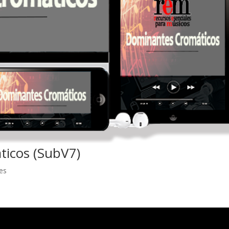
icos (SubV7)
es