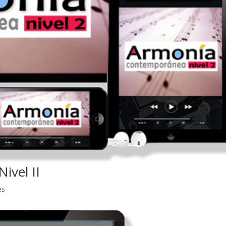
ivel II
es