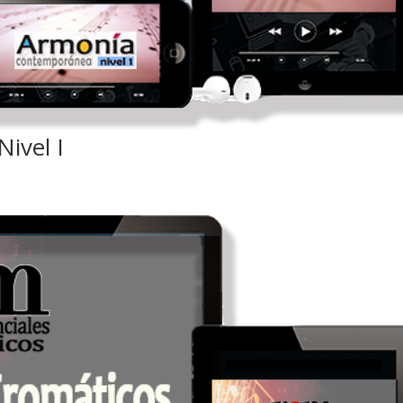
ivel I
s