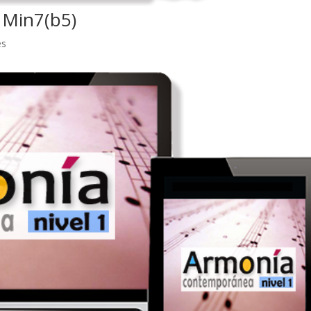
 Min7(b5)
es