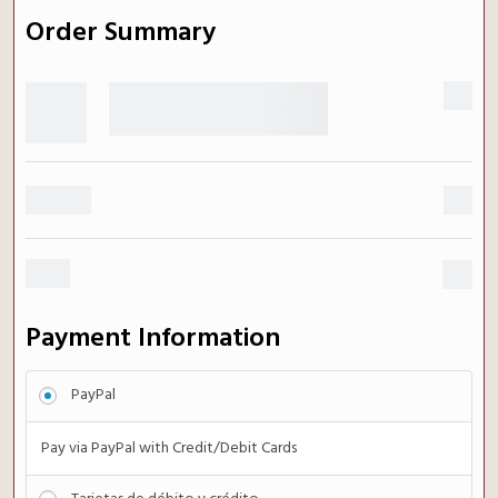
Order Summary
Armonía Contemporánea
$
27
Nivel I + Bonos REM
Subtotal
$
27
Total
$
27
Payment Information
PayPal
Pay via PayPal with Credit/Debit Cards